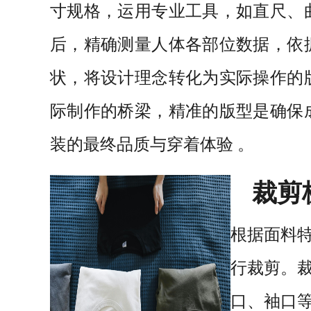
寸
规
格，运用专业工具，如直尺、
后，
精确测
量
人
体
各部位数据，依
状
，将设计理念转化为实
际操作的
际
制作的
桥梁，精准的版型是确保
装的最终品质与穿着体验 。
裁剪
根据面料
行裁剪。
口、袖口