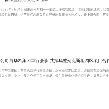
于2025年7月31日迎来高光时刻——前纺工序成功出丝！洁白如银的丝束，顺
征程昂首迈进。这不仅标志着公司在纤维制备领域的技术实力跃上新台阶，更将
键原料，为其注入强劲动能，从而有力地推动产业链整体升级。
公司与华岩集团举行会谈 共探乌兹别克斯坦园区项目合
司与华岩集团于前者总部举行重要会谈，双方高层带队出席。会谈旨在加强沟通
入交流。​ 会上，双方介绍了各自情况。保尔盈聚焦化纤纺织生产，提及先进
与海外拓展经验。​ 双方认为乌兹别克斯坦园区及中东、东南亚市场潜力大，
沟通推进合作，力求共赢。