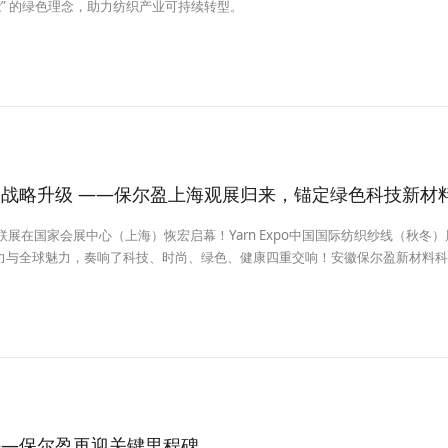
能” 的绿色理念，助力纺织产业可持续转型。
战略升级 ——保尔盈上海观展归来，锚定绿色科技新材
秋季联展在国家会展中心（上海）恢宏启幕！Yarn Expo中国国际纺织纱线（秋冬
力与全球魅力，奏响了科技、时尚、绿色、健康四重交响！安徽保尔盈新材料科
业团队，与全球纤维产业链的精英企业共襄盛举，共话未来，不仅见证了前沿趋
展路径。
——保尔盈再迎关键里程碑