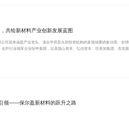
察，共绘新材料产业创新发展蓝图
有限公司迎来涵盖产业龙头、顶尖学府及头部投资机构的多领域重磅参访团。全球
学、化纤行业领军企业恒申集团，以及隐山资本、弘信资本、巨美加集团、杰克
深专家悉数莅临。各方齐聚一堂，通过深度交谈和实地参观，共商新材料技术突
造引领——保尔盈新材料的跃升之路