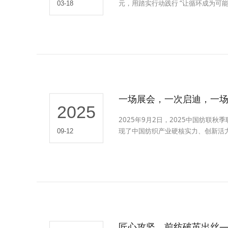
元，用踏实行动践行 “让循环成为可
03-18
一场展会，一次启迪，一场
2025
2025年9月2日，2025中国纺联
现了中国纺织产业硬核实力、创新活
09-12
研发、市场、销售核心骨干构成的专
的思维碰撞中，明确企业绿色创新发
匠心攻坚，前纺破茧出丝