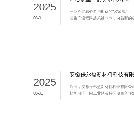
2025
一场凝聚着心血与期待的“攻坚战”，
着生产流程跨越关键节点，向着新的
08-01
品持续输送性能卓越、品质稳定的关
安徽保尔盈新材料科技有限
2025
近日，安徽保尔盈新材料科技有限公
斯坦两区一园工业经济特区项目入住深
08-01
及市场经验；华岩集团分享了国际合作
并探讨合作模式与挑战应对，将保持