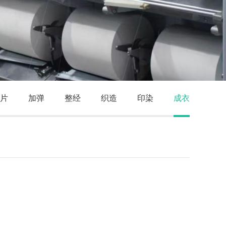
片
加弹
整经
织造
印染
成衣